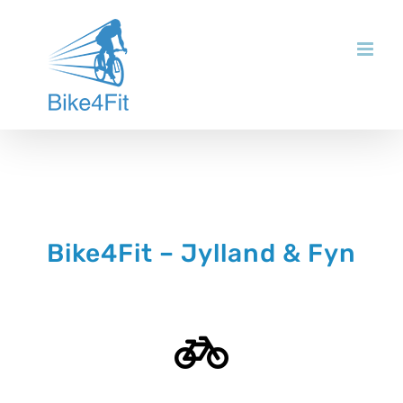
Skip
to
content
Bike4Fit – Jylland & Fyn