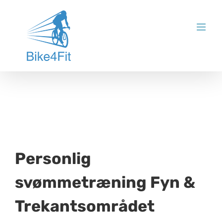
Skip
to
content
Personlig
svømmetræning Fyn &
Trekantsområdet